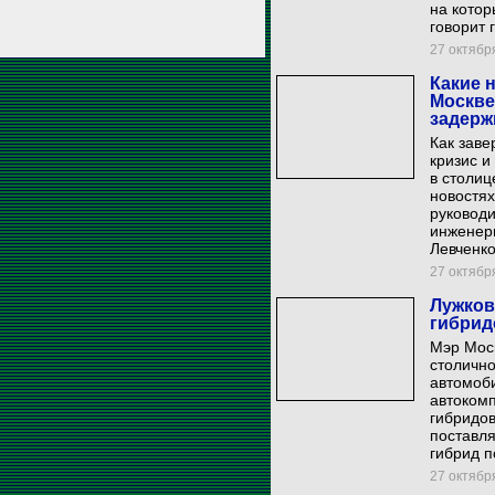
на котор
говорит 
27 октября
Какие 
Москве
задерж
Как заве
кризис и
в столиц
новостях
руковод
инженер
Левченко
27 октября
Лужков
гибрид
Мэр Мос
столичн
автомоби
автокомп
гибридов
поставля
гибрид п
27 октября