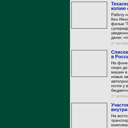
Техасе
копию 
Работу 
Кен Имхо
фильм "П
суперкар
увиденн
денег, ч
27 октября
Список
в Росс
На фоне 
скоро до
машин в 
новые ав
автопрои
почти у 
бюджетн
27 октября
Участо
внутри
На восто
транспор
комплекс