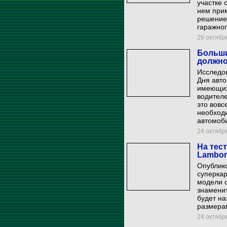
участке 
нем при
решение 
гаражног
26 октября
Больши
должно
Исследов
Дня авто
имеющих
водителе
это вовс
необходи
автомоби
24 октября
На тес
Lamborg
Опублик
суперкар
модели 
знаменит
будет на
размерам
24 октября