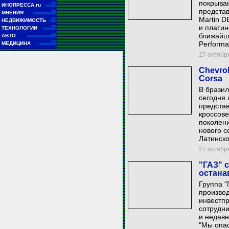
покрыва
■■
ИНОПРЕССА.ru
■■■■■
представ
■■
МНЕНИЯ
■■■■■■■■■■■
Martin D
■■
НЕДВИЖИМОСТЬ
■■■
и платин
■■
ТЕХНОЛОГИИ
■■■■■■
■■
ближайше
АВТО
■■■■■■■■■■■■■■
■■
Performa
МЕДИЦИНА
■■■■■■■■
27 октября
Chevrol
Corsa
В брази
сегодня 
представ
кроссове
поколени
нового с
Латинск
27 октября
"ГАЗ" 
остана
Группа "
производ
инвестпр
сотрудни
и недавн
"Мы опас