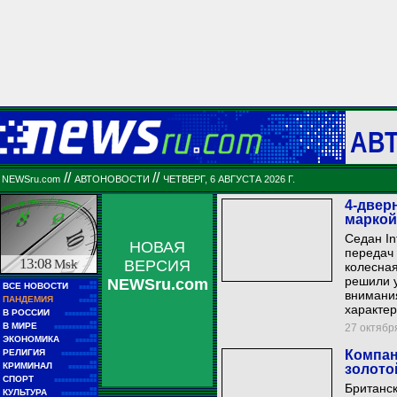
АВ
//
//
NEWSru.com
АВТОНОВОСТИ
ЧЕТВЕРГ, 6 АВГУСТА 2026 Г.
4-двер
маркой I
Седан In
НОВАЯ
передач 
13:08
Msk
ВЕРСИЯ
колесная
решили у
NEWSru.com
■■
ВСЕ НОВОСТИ
■■■■■
внимани
■■
ПАНДЕМИЯ
■■■■■
характер
■■
В РОССИИ
■■■■■■■■■
■■
В МИРЕ
27 октября
■■■■■■■■■■■■
■■
ЭКОНОМИКА
■■■■■■
■■
РЕЛИГИЯ
Компан
■■■■■■■■■■
■■
КРИМИНАЛ
золото
■■■■■■■■
■■
СПОРТ
■■■■■■■■■■■■
Британск
■■
КУЛЬТУРА
■■■■■■■■■■