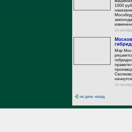
машинах
1000 руб
наказани
Мособлд
законода
изменен
24 октября
Москов
гибрид
Мэр Мос
решается
гибридно
правител
производ
Сколковс
начнутся
24 октября
на день назад