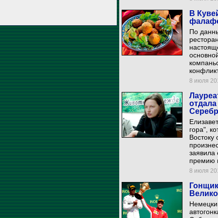
В Куве
фалаф
По данн
ресторан
настояще
основной
компаньо
конфлик
8 июля 201
Лауреа
отдала
Серебр
Елизаве
гора", к
Востоку 
произнес
заявила
премию в
8 июля 201
Гонщик
Велико
Немецки
автогонк