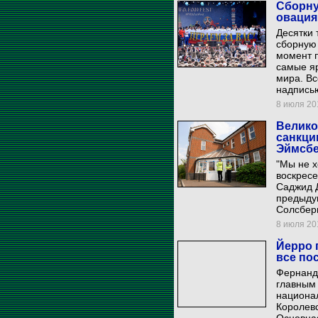
Сборну
овация
Десятки
сборную 
момент п
самые я
мира. Вс
надписью
8 июля 201
Велико
санкци
Эймсб
"Мы не х
воскресе
Саджид Д
предыду
Солсбери
8 июля 201
Йерро 
все по
Фернанд
главным
национал
Королев