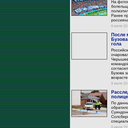
На фотог
болельщ
полиэти
Ранее п
россиян
8 июля 201
После 
Бузова
гола
Российск
очаровал
Черышев
командой
согласил
Бузова з
возрасте
8 июля 201
Рассле
полице
По данн
обратилс
Суиндоне
Солсбер
специал
8 июля 201