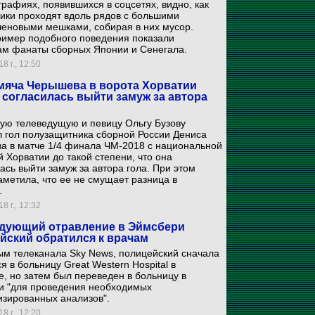
рафиях, появившихся в соцсетях, видно, как
ики проходят вдоль рядов с большими
леновыми мешками, собирая в них мусор.
ример подобного поведения показали
ам фанаты сборных Японии и Сенегала.
8 г., 12:50
мяча Черышева в ворота Хорватии
 согласилась выйти замуж за автора
ую телеведущую и певицу Ольгу Бузову
 гол полузащитника сборной России Дениса
а в матче 1/4 финала ЧМ-2018 с национальной
 Хорватии до такой степени, что она
ась выйти замуж за автора гола. При этом
аметила, что ее не смущает разница в
.
8 г., 12:32
дующий отравление в Эймсбери
йский обратился к врачам
ым телеканала Sky News, полицейский сначала
я в больницу Great Western Hospital в
, но затем был переведен в больницу в
и "для проведения необходимых
изированных анализов".
8 г., 12:20