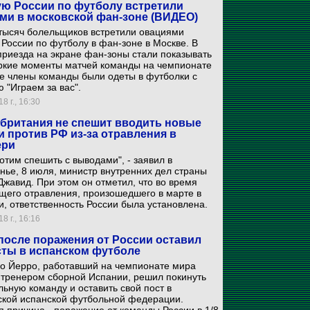
ю России по футболу встретили
ми в московской фан-зоне (ВИДЕО)
 тысяч болельщиков встретили овациями
России по футболу в фан-зоне в Москве. В
риезда на экране фан-зоны стали показывать
ркие моменты матчей команды на чемпионате
е члены команды были одеты в футболки с
 "Играем за вас".
8 г., 16:30
британия не спешит вводить новые
и против РФ из-за отравления в
ери
отим спешить с выводами", - заявил в
нье, 8 июля, министр внутренних дел страны
жавид. При этом он отметил, что во время
щего отравления, произошедшего в марте в
, ответственность России была установлена.
8 г., 16:16
после поражения от России оставил
сты в испанском футболе
о Йерро, работавший на чемпионате мира
 тренером сборной Испании, решил покинуть
ьную команду и оставить свой пост в
ской испанской футбольной федерации.