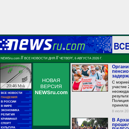
ВС
//
//
NEWSru.com
ВСЕ НОВОСТИ ДНЯ
ЧЕТВЕРГ, 6 АВГУСТА 2026 Г.
Органи
пенсио
задерж
НОВАЯ
С мэрией
20:46
Msk
ВЕРСИЯ
участие 
неожидан
NEWSru.com
■■
ВСЕ НОВОСТИ
■■■■■
результа
■■
ПАНДЕМИЯ
■■■■■
Полиция 
■■
В РОССИИ
■■■■■■■■■
приняла
■■
В МИРЕ
■■■■■■■■■■■■
■■
ЭКОНОМИКА
8 июля 201
■■■■■■
■■
РЕЛИГИЯ
■■■■■■■■■■
■■
КРИМИНАЛ
В Арха
■■■■■■■■
■■
СПОРТ
прошел
■■■■■■■■■■■■
■■
КУЛЬТУРА
■■■■■■■■■■