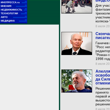
ВИДЕО
■■
ИНОПРЕССА.ru
■■■■■
Для учас
■■
МНЕНИЯ
■■■■■■■■■■■
фантазию
■■
НЕДВИЖИМОСТЬ
■■■
трехколе
■■
ТЕХНОЛОГИИ
■■■■■■
■■
участник
АВТО
■■■■■■■■■■■■■■
■■
коляска-
МЕДИЦИНА
■■■■■■■■
8 июля 201
Сконча
писате
Ганичев 
"Росс не
редактор
"Роман-г
1998 год
8 июля 201
Апелля
освобо
да Сил
отмен
Решение
принято 
первой 
вышестоя
решение
8 июля 201