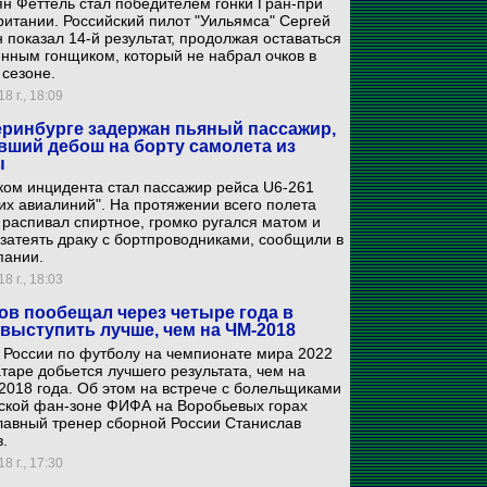
н Феттель стал победителем гонки Гран-при
итании. Российский пилот "Уильямса" Сергей
 показал 14-й результат, продолжая оставаться
нным гонщиком, который не набрал очков в
сезоне.
8 г., 18:09
еринбурге задержан пьяный пассажир,
вший дебош на борту самолета из
ы
ком инцидента стал пассажир рейса U6-261
их авиалиний". На протяжении всего полета
распивал спиртное, громко ругался матом и
затеять драку с бортпроводниками, сообщили в
пании.
8 г., 18:03
ов пообещал через четыре года в
 выступить лучше, чем на ЧМ-2018
 России по футболу на чемпионате мира 2022
атаре добьется лучшего результата, чем на
2018 года. Об этом на встрече с болельщиками
вской фан-зоне ФИФА на Воробьевых горах
лавный тренер сборной России Станислав
.
8 г., 17:30