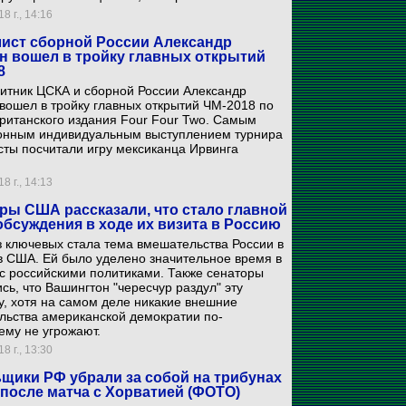
8 г., 14:16
ист сборной России Александр
н вошел в тройку главных открытий
8
итник ЦСКА и сборной России Александр
вошел в тройку главных открытий ЧМ-2018 по
ританского издания Four Four Two. Самым
онным индивидуальным выступлением турнира
ты посчитали игру мексиканца Ирвинга
8 г., 14:13
ры США рассказали, что стало главной
обсуждения в ходе их визита в Россию
 ключевых стала тема вмешательства России в
в США. Ей было уделено значительное время в
с российскими политиками. Также сенаторы
сь, что Вашингтон "чересчур раздул" эту
, хотя на самом деле никакие внешние
льства американской демократии по-
ему не угрожают.
8 г., 13:30
щики РФ убрали за собой на трибунах
 после матча с Хорватией (ФОТО)