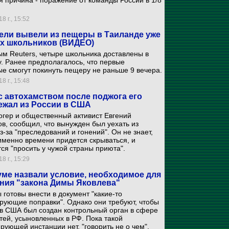
 причина - поражение от команды России в 1/8
8 г., 15:52
ели вывели из пещеры в Таиланде уже
х школьников (ВИДЕО)
м Reuters, четыре школьника доставлены в
. Ранее предполагалось, что первые
е смогут покинуть пещеру не раньше 9 вечера.
8 г., 15:48
с автохамством после поджога его
ежал из России в США
гер и общественный активист Евгений
, сообщил, что вынужден был уехать из
з-за "преследований и гонений". Он не знает,
именно времени придется скрываться, и
ся "просить у чужой страны приюта".
8 г., 15:29
уме назвали условие, необходимое для
ния "закона Димы Яковлева"
 готовы внести в документ "какие-то
рующие поправки". Однако они требуют, чтобы
в США был создан контрольный орган в сфере
тей, усыновленных в РФ. Пока такой
рующей инстанции нет, "говорить не о чем".