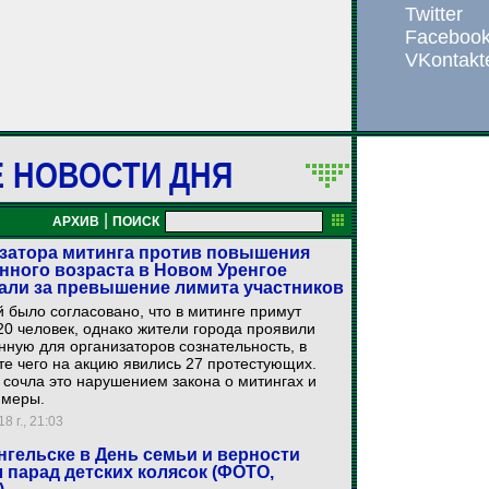
Twitter
Faceboo
VKontakt
Е НОВОСТИ ДНЯ
|
АРХИВ
ПОИСК
затора митинга против повышения
нного возраста в Новом Уренгое
али за превышение лимита участников
 было согласовано, что в митинге примут
20 человек, однако жители города проявили
ную для организаторов сознательность, в
те чего на акцию явились 27 протестующих.
сочла это нарушением закона о митингах и
 меры.
8 г., 21:03
нгельске в День семьи и верности
 парад детских колясок (ФОТО,