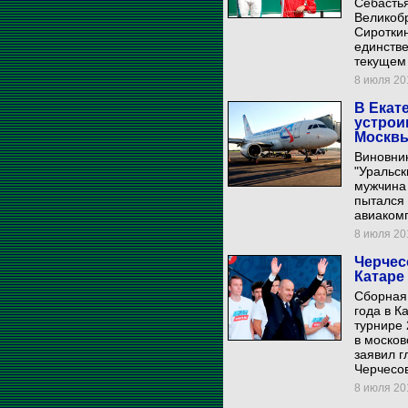
Себастья
Великобр
Сироткин
единстве
текущем 
8 июля 201
В Екат
устрои
Москв
Виновни
"Уральск
мужчина 
пытался 
авиаком
8 июля 201
Черчес
Катаре
Сборная
года в К
турнире 
в моско
заявил г
Черчесов
8 июля 201