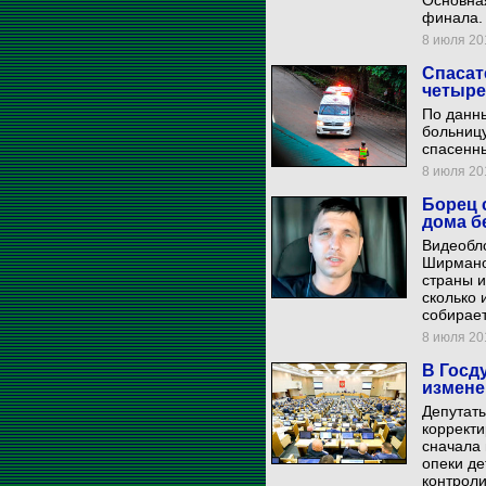
Основная
финала.
8 июля 201
Спасат
четыре
По данны
больницу
спасенны
8 июля 201
Борец 
дома б
Видеобло
Ширманов
страны и
сколько 
собирает
8 июля 201
В Госд
измене
Депутаты
корректи
сначала 
опеки де
контроли