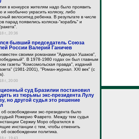
)
тия в конкурсе жителям надо было проявить
 и необычно украсить коляску, либо
сный велосипед ребенка. В результате в числе
ов парад появились коляска-"корабль" и
"ракета".
8 г., 20:36
лся бывший председатель Союза
лей России Валерий Ганичев
известен своими романами "Адмирал Ушаков",
победимый". В 1978-1980 годах он был главным
ом газеты "Комсомольская правда", изданий
азета" (1981-2001), "Роман-журнал. XXI век" (с
а).
8 г., 20:00
ционный суд Бразилии постановил
дить из тюрьмы экс-президента Лулу
ву, но другой судья это решение
ил
 об освобождении экс-президента было
судьей Рожерио Фаврето. Между тем судья
инстанции Сержиу Моро обратился в
щие инстанции с тем, чтобы отменить
 об освобождении политика.
8 г., 19:43