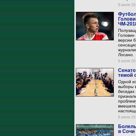
8 июля 201
Футбол
Голови
ЧМ-201
Полузащ
Головин 
версии б
сенсаци
журналис
Лосано.
8 июля 201
Сенато
темой 
Одной из
выборы 
беседах 
признали
проблему
вмешате
настоящ
8 июля 201
Болель
в Сочи