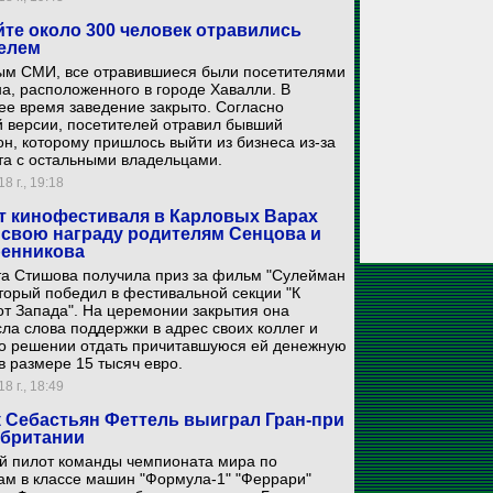
йте около 300 человек отравились
елем
ым СМИ, все отравившиеся были посетителями
а, расположенного в городе Хавалли. В
е время заведение закрыто. Согласно
 версии, посетителей отравил бывший
н, которому пришлось выйти из бизнеса из-за
та с остальными владельцами.
8 г., 19:18
т кинофестиваля в Карловых Варах
 свою награду родителям Сенцова и
енникова
та Стишова получила приз за фильм "Сулейман
оторый победил в фестивальной секции "К
от Запада". На церемонии закрытия она
ла слова поддержки в адрес своих коллег и
 о решении отдать причитавшуюся ей денежную
 размере 15 тысяч евро.
8 г., 18:49
 Себастьян Феттель выиграл Гран-при
британии
й пилот команды чемпионата мира по
ам в классе машин "Формула-1" "Феррари"