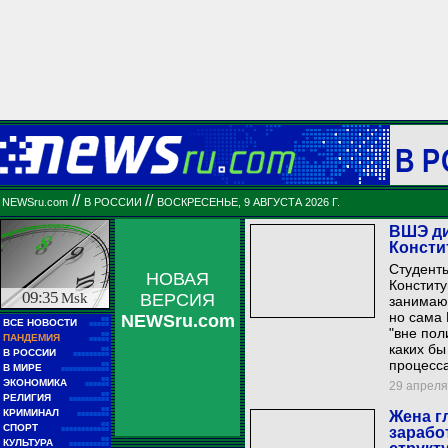
В 
//
//
NEWSru.com
В РОССИИ
ВОСКРЕСЕНЬЕ, 9 АВГУСТА 2026 Г.
ВШЭ ди
Консти
Студенты
НОВАЯ
Конститу
09:35
Msk
ВЕРСИЯ
занимают
но сама 
NEWSru.com
■■
ВСЕ НОВОСТИ
■■■■■
"вне пол
■■
ПАНДЕМИЯ
■■■■■
каких бы
■■
В РОССИИ
■■■■■■■■■
процесса
■■
В МИРЕ
■■■■■■■■■■■■
■■
ЭКОНОМИКА
29 апреля 
■■■■■■
■■
РЕЛИГИЯ
■■■■■■■■■■
■■
КРИМИНАЛ
Жена г
■■■■■■■■
■■
СПОРТ
зарабо
■■■■■■■■■■■■
■■
КУЛЬТУРА
■■■■■■■■■■