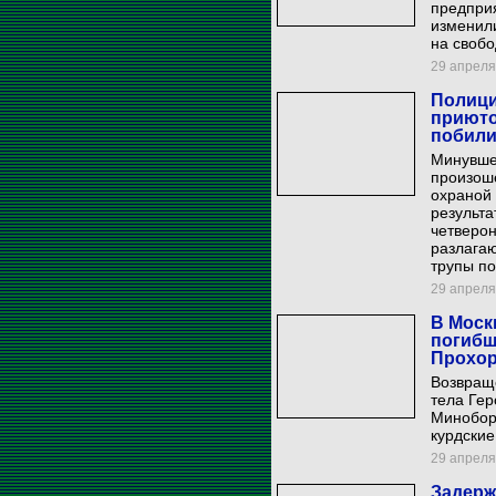
предприя
изменили
на свобо
29 апреля 
Полици
приюто
побили
Минувше
произош
охраной 
результа
четверон
разлагаю
трупы п
29 апреля 
В Моск
погибш
Прохор
Возвращ
тела Гер
Минобор
курдские
29 апреля 
Задерж