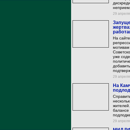
дискреди
неприем
29 апреля 
Запуще
жертва
работа
На сайт
репресс
мотивам 
Советско
уже соде
политиче
добавит
подтвер
29 апреля 
На Кам
подлод
Справить
нескольк
жителей
балансе 
подлодке
29 апреля 
МИД РФ