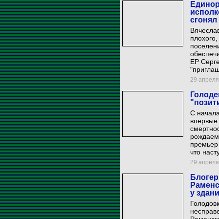
Единор
исполк
сгонял
Вячеслав
плохого,
поселени
обеспечи
ЕР Серге
"приглаш
29 апреля 
Голоде
"позит
С начала
впервые 
смертнос
рождаемо
премьер 
что наст
29 апреля 
Блогер
Раменс
у здан
Голодовк
несправ