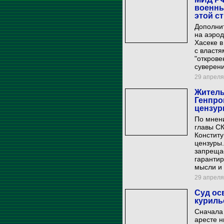
военны
этой с
Дополни
на аэро
Хасеке в
с властя
"откров
суверени
29 апреля 
Житель
Генпро
цензур
По мнен
главы СК
Конститу
цензуры.
запрещае
гарантир
мысли и 
29 апреля 
Суд ос
куриль
Сначала 
аресте 