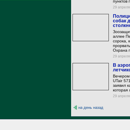
пунктов 
29 апреля 
Полици
собак 
столкн
Зоозащи
аллее Пе
сорока, 
прорвать
Охрана п
29 апреля 
В аэро
летчик
Вечером 
UTair 57
заявил к
которая 
29 апреля 
на день назад