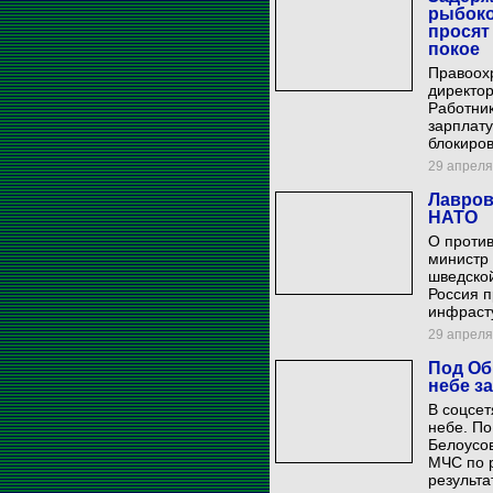
рыбоко
просят
покое
Правоох
директор
Работник
зарплату
блокиро
29 апреля 
Лавров
НАТО
О против
министр
шведской
Россия 
инфрасту
29 апреля 
Под Об
небе з
В соцсет
небе. П
Белоусов
МЧС по р
результа