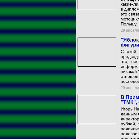
какие-ли
в диплом
это связ
мотоцикл
Польшу.
29 апреля 
"Яблок
фигури
С такой 
председа
что, "не
информа
никакой 
отношени
последо
29 апреля 
В Прим
"ТМК",
Игорь Не
данным С
директор
рублей,
появили
подозре
строител