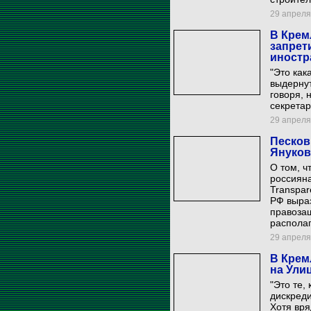
29 апреля 
В Крем
запрет
иностр
"Это как
выдернут
говоря, н
секретар
29 апреля 
Песков
Януков
О том, ч
россиян
Transpar
РФ выраз
правоза
располаг
29 апреля 
В Крем
на Ули
"Это те,
дискреди
Хотя вря