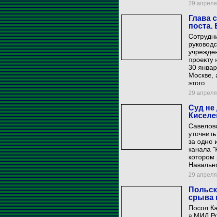
29 апреля 
Глава 
поста.
Сотрудни
руководс
учрежде
проекту 
30 январ
Москве, 
этого.
29 апреля 
Суд не
Киселе
Савеловс
уточнить
за одно 
канала "
котором 
Навальн
29 апреля 
Польск
срыва 
Посол К
в МИД Ро