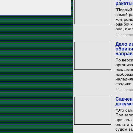
ракеты
"Первый 
самой ра
контроль
ошибочны
она, ока
29 апреля 
Дело и
обвиня
направ
По верси
организ
рекламн
изображе
наладил
сводили 
29 апреля 
Савчен
докуме
"Это са
При зап
признала
оплатить
судом за