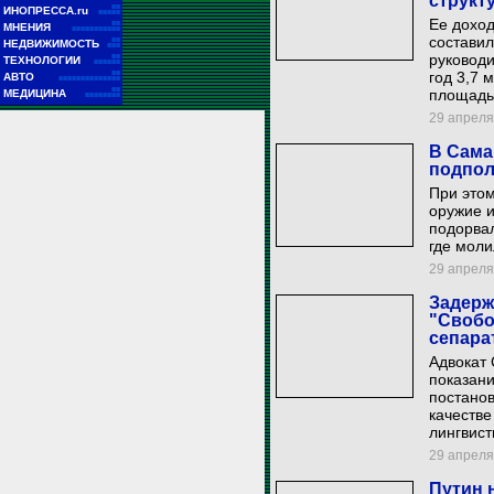
структ
■■
ИНОПРЕССА.ru
■■■■■
Ее доход
■■
МНЕНИЯ
■■■■■■■■■■■
составил
■■
НЕДВИЖИМОСТЬ
■■■
руководи
■■
ТЕХНОЛОГИИ
■■■■■■
■■
год 3,7 
АВТО
■■■■■■■■■■■■■■
■■
площадью
МЕДИЦИНА
■■■■■■■■
29 апреля 
В Сама
подпол
При этом
оружие 
подорвал
где моли
29 апреля 
Задерж
"Свобо
сепара
Адвокат 
показани
постанов
качестве
лингвист
29 апреля 
Путин 