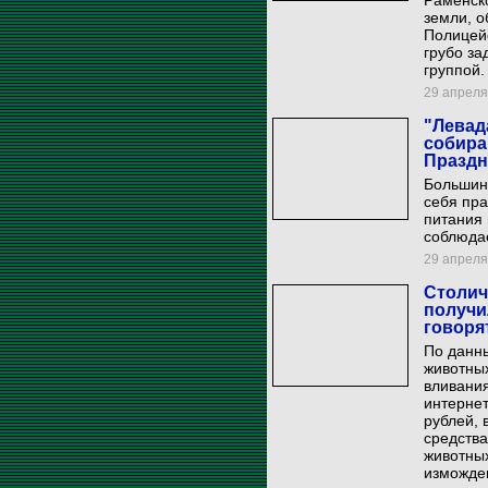
Раменско
земли, о
Полицей
грубо за
группой.
29 апреля 
"Левад
собира
Праздн
Большинс
себя пр
питания 
соблюдае
29 апреля 
Столич
получи
говоря
По данны
животны
вливания
интернет
рублей, 
средства
животных
изможде