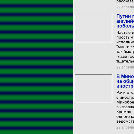
рассказа
29 апреля 
Путин 
англий
побол
Частые 
простым 
исполнит
"многие 
так быст
глава го
тщатель
29 апреля 
В Мино
на общ
иностр
Речи о к
с иностр
Минобре.
вызвавш
Кремля,
одного к
ведомст
29 апреля 