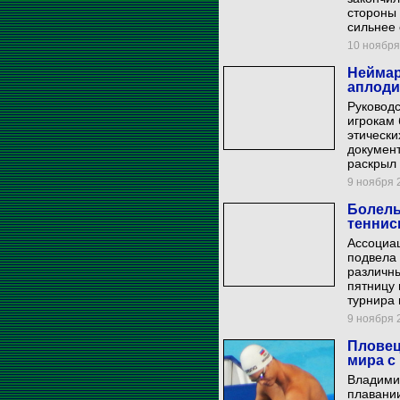
стороны 
сильнее 
10 ноября 
Неймар
аплоди
Руковод
игрокам
этически
докумен
раскрыл 
9 ноября 2
Болель
теннис
Ассоциа
подвела 
различны
пятницу 
турнира 
9 ноября 2
Пловец
мира с
Владими
плавании