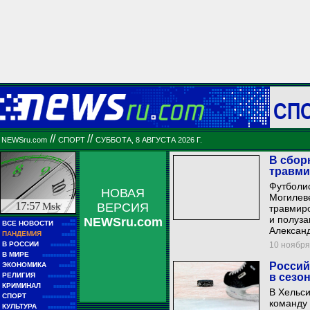
СП
//
//
NEWSru.com
СПОРТ
СУББОТА, 8 АВГУСТА 2026 Г.
В сбор
травм
Футболис
НОВАЯ
Могилеве
17:57
Msk
ВЕРСИЯ
травмир
и полуза
NEWSru.com
■■
ВСЕ НОВОСТИ
■■■■■
Александ
■■
ПАНДЕМИЯ
■■■■■
■■
В РОССИИ
10 ноября 
■■■■■■■■■
■■
В МИРЕ
■■■■■■■■■■■■
■■
Россий
ЭКОНОМИКА
■■■■■■
■■
РЕЛИГИЯ
в сезо
■■■■■■■■■■
■■
КРИМИНАЛ
■■■■■■■■
В Хельси
■■
СПОРТ
■■■■■■■■■■■■
команду 
■■
КУЛЬТУРА
■■■■■■■■■■