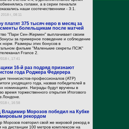
обменялись голами, а в серии пенальти
оказались наши соотечественники - 3:1.
2018 г., 08:11
у платят 375 тысяч евро в месяц за
сменты болельщикам после матчей
ство "Пари Сен-Жермен" выплачивает своим
 бонусы за примерное поведение и соблюдение
х норм. Размеры этих бонусов в
тальном фильме "Маленькие секреты ПСЖ"
телеканал France 2.
018 г., 17:41
щики 16-й раз подряд признают
истом года Роджера Федерера
ция теннисистов-профессионалов (ATP)
итоги уходящего года, назвав победителей в
х номинациях. Награды будут вручены в
во время торжественного открытия Итогового
в Лондоне.
018 г., 16:58
 Владимир Морозов победил на Кубке
 мировым рекордом
р Морозов повторил свой же мировой рекорд в
 на дистанции 100 метров комплексом на