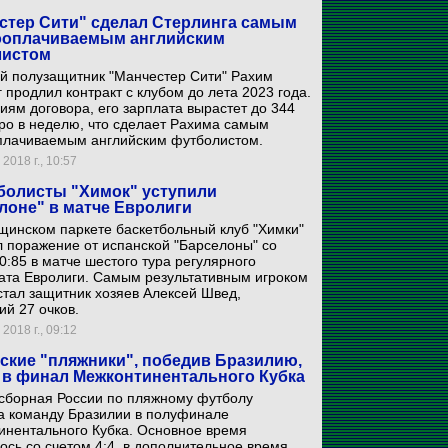
стер Сити" сделал Стерлинга самым
оплачиваемым английским
листом
ий полузащитник "Манчестер Сити" Рахим
 продлил контракт с клубом до лета 2023 года.
иям договора, его зарплата вырастет до 344
ро в неделю, что сделает Рахима самым
плачиваемым английским футболистом.
2018 г., 10:57
болисты "Химок" уступили
лоне" в матче Евролиги
щинском паркете баскетбольный клуб "Химки"
 поражение от испанской "Барселоны" со
0:85 в матче шестого тура регулярного
ата Евролиги. Самым результативным игроком
стал защитник хозяев Алексей Швед,
й 27 очков.
2018 г., 09:12
ские "пляжники", победив Бразилию,
в финал Межконтинентального Кубка
 cборная России по пляжному футболу
а команду Бразилии в полуфинале
инентального Кубка. Основное время
ось со счетом 4:4, в дополнительное время