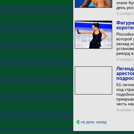
этапе Ку
день рос
9 ноября 2
Фигури
коротк
Российск
которой 
каскад и
установи
рекорд в
9 ноября 2
Легенд
аресто
подрос
51-летн
под стра
подобное
прикрыва
честь на
9 ноября 2
на день назад