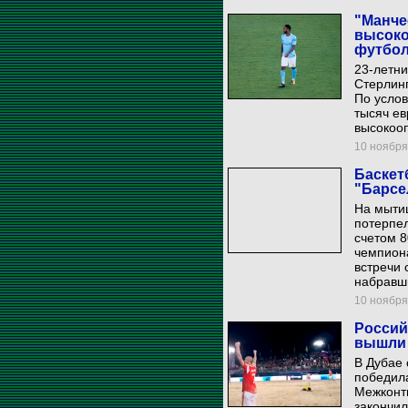
"Манче
высоко
футбо
23-летн
Стерлинг
По услов
тысяч ев
высокоо
10 ноября 
Баскет
"Барсе
На мыти
потерпел
счетом 8
чемпион
встречи 
набравши
10 ноября 
Россий
вышли 
В Дубае
победил
Межконт
закончил