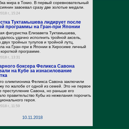
бка мира в Токио. В первый соревновательный
сиянин завоевал сразу две золотые медали.
018 г., 15:24
стка Туктамышева лидирует после
ой программы на Гран-при Японии
ая фигуристка Елизавета Туктамышева,
удалось удачно исполнить тройной аксель,
з двух тройных тулупов и тройной лутц,
ла на Гран-при в Японии в Хиросиме личный
 короткой программе.
018 г., 13:31
арного боксера Феликса Савона
вали на Кубе за изнасилование
тка
его олимпионика Феликса Савона заключили
жу по жалобе от одной из семей. Это не первое
 преступление Савона, но раньше его
ло правительство Кубы из нежелания порочить
ционального героя.
018 г., 11:59
10.11.2018