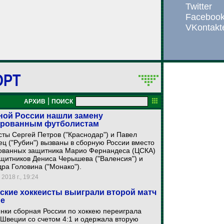
Twitter
Faceboo
VKontakt
ОРТ
|
АРХИВ
ПОИСК
ной России нашли замену
ированным футболистам
ты Сергей Петров ("Краснодар") и Павел
ц ("Рубин") вызваны в сборную России вместо
ованных защитника Марио Фернандеса (ЦСКА)
щитников Дениса Черышева ("Валенсия") и
ра Головина ("Монако").
2018 г., 19:24
ские хоккеисты выиграли второй матч
не
нки сборная России по хоккею переиграла
Швеции со счетом 4:1 и одержала вторую