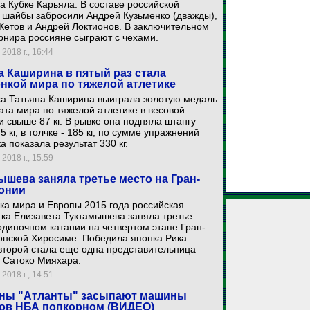
а Кубке Карьяла. В составе российской
 шайбы забросили Андрей Кузьменко (дважды),
Кетов и Андрей Локтионов. В заключительном
рнира россияне сыграют с чехами.
2018 г., 16:44
а Каширина в пятый раз стала
нкой мира по тяжелой атлетике
ка Татьяна Каширина выиграла золотую медаль
та мира по тяжелой атлетике в весовой
и свыше 87 кг. В рывке она подняла штангу
5 кг, в толчке - 185 кг, по сумме упражнений
а показала результат 330 кг.
2018 г., 15:59
ышева заняла третье место на Гран-
онии
ка мира и Европы 2015 года российская
ка Елизавета Туктамышева заняла третье
одиночном катании на четвертом этапе Гран-
онской Хиросиме. Победила японка Рика
второй стала еще одна представительница
 Сатоко Мияхара.
2018 г., 14:51
ны "Атланты" засыпают машины
ов НБА попкорном (ВИДЕО)