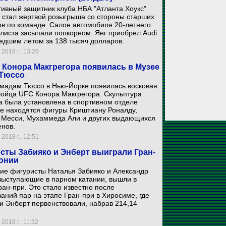
ивный защитник клуба НБА "Атланта Хоукс"
 стал жертвой розыгрыша со стороны старших
в по команде. Салон автомобиля 20-летнего
листа засыпали попкорном. Янг приобрел Audi
едшим летом за 138 тысяч долларов.
2018 г., 13:26
 Конора Макгрегора появилась в Музее
Тюссо
 мадам Тюссо в Нью-Йорке появилась восковая
бойца UFC Конора Макгрегора. Скульптура
а была установлена в спортивном отделе
де находятся фигуры Криштиану Роналду,
 Месси, Мухаммеда Али и других выдающихся
енов.
2018 г., 12:51
сты Забияко и Энберт выиграли Гран-
онии
ие фигуристы Наталья Забияко и Александр
выступающие в парном катании, вышли в
ан-при. Это стало известно после
аний пар на этапе Гран-при в Хиросиме, где
и Энберт первенствовали, набрав 214,14
2018 г., 11:32