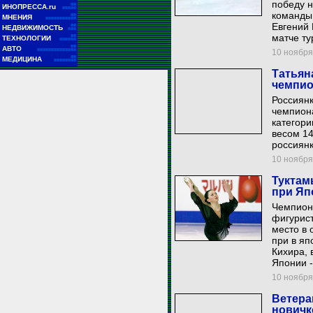
победу н
■■
ИНОПРЕССА.ru
■■■■■
команды
■■
МНЕНИЯ
■■■■■■■■■■■
Евгений 
■■
НЕДВИЖИМОСТЬ
■■■
матче ту
■■
ТЕХНОЛОГИИ
■■■■■■
■■
АВТО
■■■■■■■■■■■■■■
10 ноября 
■■
МЕДИЦИНА
■■■■■■■■
Татьян
чемпио
Россиян
чемпиона
категори
весом 14
россиянк
10 ноября 
Туктам
при Яп
Чемпион
фигурист
место в 
при в яп
Кихира, 
Японии -
10 ноября 
Ветера
новичк