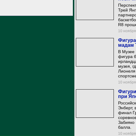
Перспект
Трей Янг
партнеро
баскетбо
R8 прош
10 ноября 
Фигура
мадам 
В Музее
фигура 
ирландц
музея, г
Лионеля
спортсм
10 ноября 
Фигури
при Яп
Российск
Энберт, 
финал Гр
соревнов
Забияко 
балла.
10 ноября 