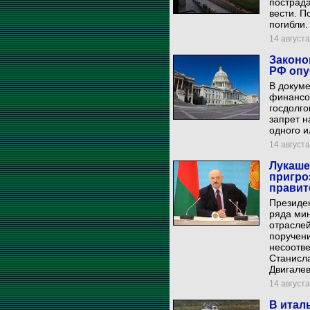
пострада
вести. П
погибли.
14 августа
Законо
РФ опу
В докуме
финансо
госдолго
запрет н
одного и
14 августа
Лукаше
пригро
правит
Президен
ряда мин
отраслей
поручен
несоотве
Станисл
Двигалев
14 августа
В итал