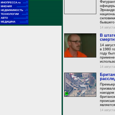
Фигурант
■■
ИНОПРЕССА.ru
■■■■■
офицеры
■■
МНЕНИЯ
■■■■■■■■■■■
Эрнанде
■■
НЕДВИЖИМОСТЬ
■■■
национа
■■
ТЕХНОЛОГИИ
■■■■■■
■■
силовики
АВТО
■■■■■■■■■■■■■■
■■
бывшего 
МЕДИЦИНА
■■■■■■■■
14 августа
В штат
смертн
14 авгус
в 1980 г
году был
примене
использо
14 августа
Британ
рассле
Премьер
призвала
наездом 
британск
происшес
являетс
14 августа