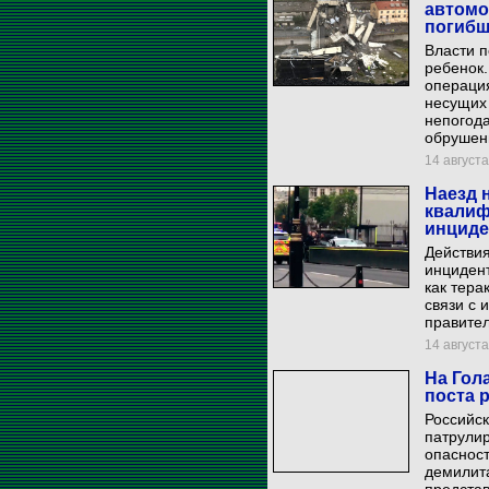
автомо
погибш
Власти п
ребенок.
операция
несущих 
непогода
обрушен
14 августа
Наезд 
квалиф
инциде
Действия
инциден
как тера
связи с 
правител
14 августа
На Гол
поста 
Российс
патрули
опасност
демилит