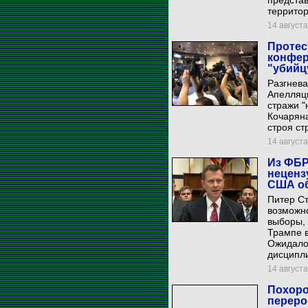
предста
территор
14 августа
Протес
конфер
"убийц
Разгнев
Апелляц
стражи "
Кочаряна
строя ст
14 августа
Из ФБР
неценз
США об
Питер Ст
возможн
выборы,
Трампе в
Ожидалос
дисципл
14 августа
Похоро
переро