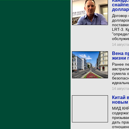
Канадс
снайпе
долла
Договор 
долларо
поставк
LRT-3. К
"опреде
обслужив
14 августа
Вена п
жизни 
Ранее пе
австрали
сумела о
безопасн
идеальны
14 августа 
Китай 
новым
МИД КНР
содержа
призывае
дать пра
отношени