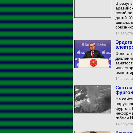
В резуль
аравийск
погиб по
детей. У
авианал
союзнико
14 августа
Эрдога
электр
Эрдоган 
давление
занятост
инвестор
импорти
14 августа
Скотла
фургон
На сайте
наружног
фургон. 
информа
гибели Н
14 августа