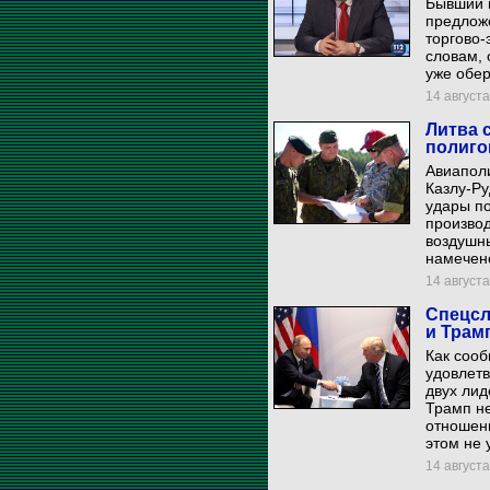
Бывший 
предлож
торгово-
словам, 
уже обер
14 августа
Литва 
полиго
Авиаполи
Казлу-Ру
удары п
производ
воздушны
намечено
14 августа
Спецсл
и Трам
Как сооб
удовлетв
двух лид
Трамп не
отношени
этом не 
14 августа