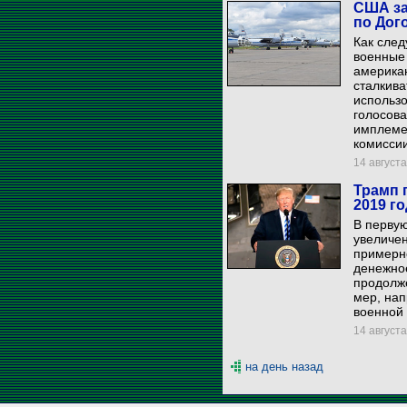
США за
по Дог
Как след
военные
америка
сталкива
использо
голосов
имплеме
комиссии
14 августа
Трамп 
2019 го
В перву
увеличен
примерно
денежное
продолж
мер, нап
военной
14 августа
на день назад