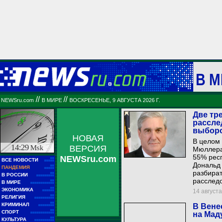
В М
//
//
NEWSru.com
В МИРЕ
ВОСКРЕСЕНЬЕ, 9 АВГУСТА 2026 Г.
Две тр
рассле
выбор
НОВАЯ
В целом
14:29
Msk
ВЕРСИЯ
Мюллера
55% респ
NEWSru.com
■■
ВСЕ НОВОСТИ
■■■■■
Дональд
■■
ПАНДЕМИЯ
■■■■■
разбират
■■
В РОССИИ
■■■■■■■■■
расследо
■■
В МИРЕ
■■■■■■■■■■■■
■■
ЭКОНОМИКА
14 августа
■■■■■■
■■
РЕЛИГИЯ
■■■■■■■■■■
■■
КРИМИНАЛ
В Вене
■■■■■■■■
■■
СПОРТ
на Мад
■■■■■■■■■■■■
■■
КУЛЬТУРА
■■■■■■■■■■