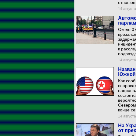
отношен
14 августа
Автомо
парлам
Около 07
врезался
задержал
инцидент
к рассл
подразд
14 августа
Назван
Южной 
Как соо
вопроса
национа
состоятс
вероятн
Севером
конце се
14 августа
На Укр
от пре