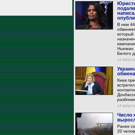
Юристы
подали
написа
опубли
В нем 4
обвиняет
который 
назначен
кампании
Ньюман 
Белого д
14 августа
Украин
обмена
Киев пре
встретил
контактн
Донбассе
разблок
14 августа
Число 
выросл
Ранее со
20 челов