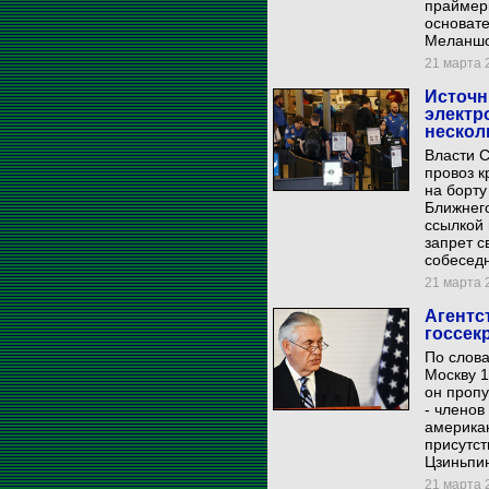
праймер
основат
Меланшо
21 марта 2
Источн
электр
нескол
Власти 
провоз к
на борту
Ближнего
ссылкой 
запрет с
собеседн
21 марта 2
Агентс
госсек
По слова
Москву 1
он пропу
- членов
америка
присутст
Цзиньпи
21 марта 2