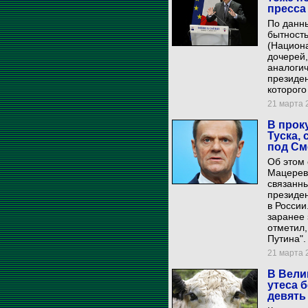
пресса
По данн
бытност
(Национа
дочерей,
аналогич
президе
которого
21 марта 2
В прок
Туска,
под См
Об этом
Мацерев
связанн
президе
в России
заранее 
отметил,
Путина".
21 марта 2
В Вели
утеса 
девять