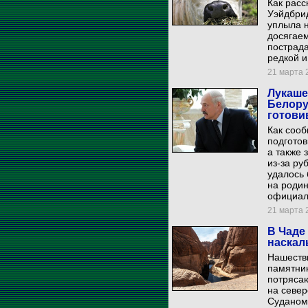
Как расс
Уэйдбрид
уплыла н
досягаем
пострад
редкой и
21 марта 2
Лукаше
Белору
готови
Как сооб
подготов
а также 
из-за ру
удалось
на родин
официал
21 марта 2
В Чаде
наскал
Нашеств
памятник
потрясаю
на север
Суданом.