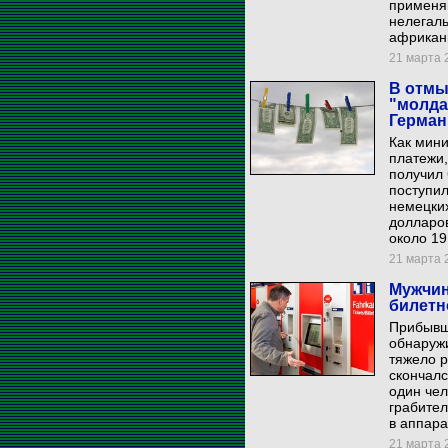
применя
нелегаль
африканц
21 марта 2
В отмы
"молда
Герман
Как мин
платежи,
получил 
поступил
немецких
долларо
около 19
21 марта 2
Мужчин
билетн
Прибывш
обнаружи
тяжело р
скончал
один чел
грабите
в аппара
21 марта 2