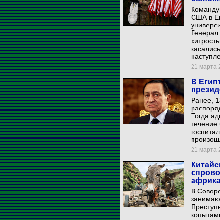
Команду
США в Е
универс
Генерал
хитрость
касалис
наступле
21 марта 2
В Егип
презид
Ранее, 1
распоряд
Тогда ад
течение 
госпитал
произошл
21 марта 2
Китайс
спрово
африка
В Север
занимаю
Преступн
копытами