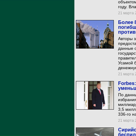
объекто
году. Вл
21 марта 2
Более 
погибш
против
Авторы з
предоста
данные о
государс
правител
Усамой б
денежну
21 марта 2
Forbes
уменьш
По данны
избрани
миллиард
3,5 милл
336-го н
21 марта 2
Сирийс
беспил