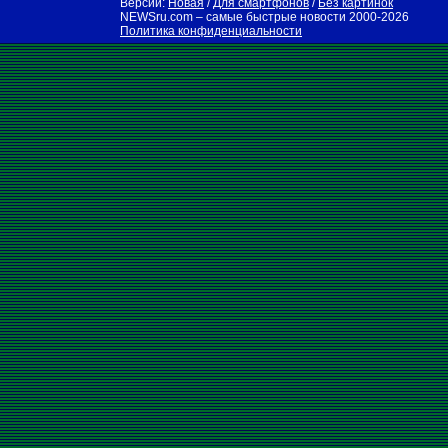
Версии:
Новая
/
Для смартфонов
/
Без картинок
NEWSru.com – самые быстрые новости
2000-2026
Политика конфиденциальности