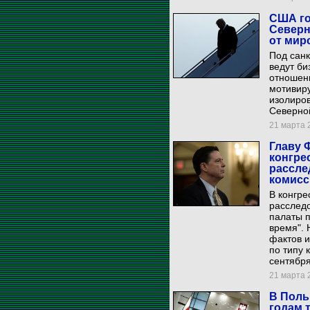
США го
Северн
от мир
Под санк
ведут би
отношени
мотивиру
изолиров
Северно
21 марта 2
Главу 
конгре
рассле
комисс
В конгре
расследо
палаты п
время". 
фактов и
по типу 
сентября
21 марта 2
В Поль
годам 