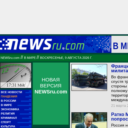
В М
//
//
NEWSru.com
В МИРЕ
ВОСКРЕСЕНЬЕ, 9 АВГУСТА 2026 Г.
Франци
милита
Во франц
НОВАЯ
спустя т
17:31
Msk
ВЕРСИЯ
стороны
полному
NEWSru.com
■■
ВСЕ НОВОСТИ
■■■■■
территор
■■
ПАНДЕМИЯ
■■■■■
междуна
■■
В РОССИИ
■■■■■■■■■
■■
В МИРЕ
21 марта 2
■■■■■■■■■■■■
■■
ЭКОНОМИКА
■■■■■■
■■
РЕЛИГИЯ
Ратко 
■■■■■■■■■■
■■
КРИМИНАЛ
попрос
■■■■■■■■
■■
СПОРТ
■■■■■■■■■■■■
Россия 
■■
КУЛЬТУРА
■■■■■■■■■■