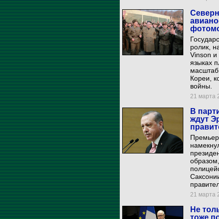
Северн
авиано
фотом
Государ
ролик, 
Vinson и
языках п
масштаб
Кореи, 
войны.
21 марта 2
В парт
ждут Э
правит
Премьер
намекнул
президен
образом,
полицейс
Саксонии
правител
21 марта 2
Не тол
тоже п