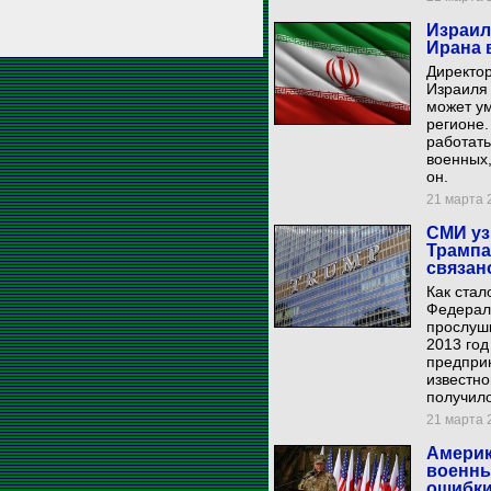
Израил
Ирана 
Директор
Израиля 
может у
регионе.
работать
военных,
он.
21 марта 2
СМИ уз
Трампа
связан
Как стал
Федерал
прослушк
2013 год
предпри
известно
получил
21 марта 2
Америк
военны
ошибк