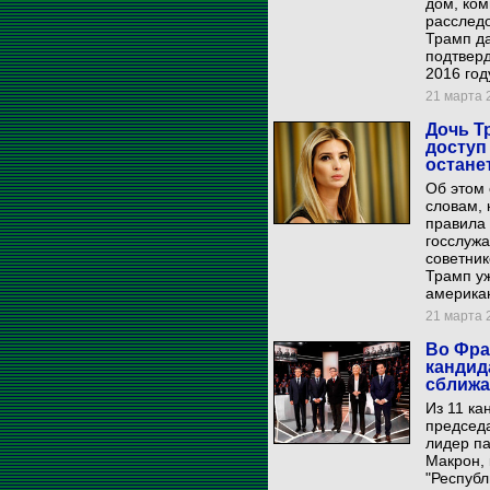
дом, ко
расследо
Трамп да
подтверд
2016 год
21 марта 2
Дочь Т
доступ
остане
Об этом 
словам, 
правила 
госслужа
советник
Трамп уж
американ
21 марта 2
Во Фра
кандид
сближа
Из 11 ка
председ
лидер п
Макрон, 
"Респуб