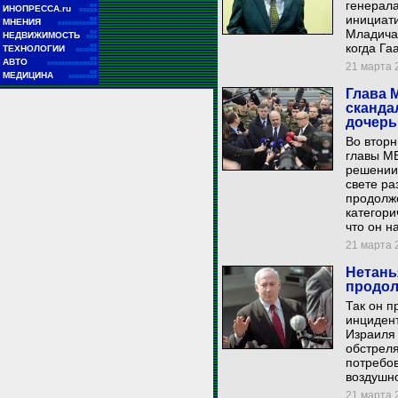
генерала
■■
ИНОПРЕССА.ru
■■■■■
инициати
■■
МНЕНИЯ
■■■■■■■■■■■
Младича 
■■
НЕДВИЖИМОСТЬ
■■■
когда Га
■■
ТЕХНОЛОГИИ
■■■■■■
■■
АВТО
■■■■■■■■■■■■■■
21 марта 2
■■
МЕДИЦИНА
■■■■■■■■
Глава 
сканда
дочер
Во вторн
главы МВ
решении 
свете ра
продолже
категори
что он н
21 марта 2
Нетань
продол
Так он п
инцидент
Израиля 
обстреля
потребов
воздушн
21 марта 2