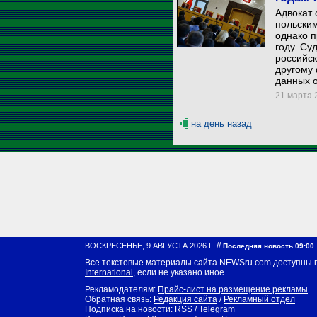
Адвокат 
польским
однако п
году. Су
российск
другому 
данных о
21 марта 2
на день назад
//
ВОСКРЕСЕНЬЕ, 9 АВГУСТА 2026 Г.
Последняя новость 09:00
Все текстовые материалы сайта NEWSru.com доступны 
International
, если не указано иное.
Рекламодателям:
Прайс-лист на размещение рекламы
Обратная связь:
Редакция сайта
/
Рекламный отдел
Подписка на новости:
RSS
/
Telegram