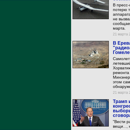
В пресс-
потерю т
аппарата
не вызва
сообщает
марта.
21 марта 2
В Ерев
"радио
Гомеле
Самолет
летевший
Хорвати
ремонта
Минэнерг
этом сам
обнаруж
21 марта 2
Трамп 
конгре
выборы
сговор
"Вести р
вещи...,