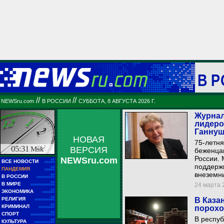
В 
//
//
NEWSru.com
В РОССИИ
СУББОТА, 8 АВГУСТА 2026 Г.
Журнал
лидеро
Ганнуш
НОВАЯ
75-летня
05:31
Msk
ВЕРСИЯ
беженцам
России.
NEWSru.com
■■
ВСЕ НОВОСТИ
■■■■■
поддержк
■■
ПАНДЕМИЯ
■■■■■
внеземн
■■
В РОССИИ
■■■■■■■■■
■■
В МИРЕ
24 марта 2
■■■■■■■■■■■■
■■
ЭКОНОМИКА
■■■■■■
■■
РЕЛИГИЯ
В Каза
■■■■■■■■■■
■■
КРИМИНАЛ
порохо
■■■■■■■■
■■
СПОРТ
■■■■■■■■■■■■
В респу
■■
КУЛЬТУРА
■■■■■■■■■■