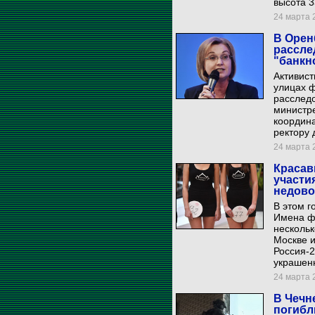
высота 3
24 марта 2
В Орен
рассле
"банкн
Активист
улицах 
расслед
министр
координа
ректору 
24 марта 2
Красав
участи
недово
В этом г
Имена фи
нескольк
Москве и
Россия-2
украшен
24 марта 2
В Чечн
погибл