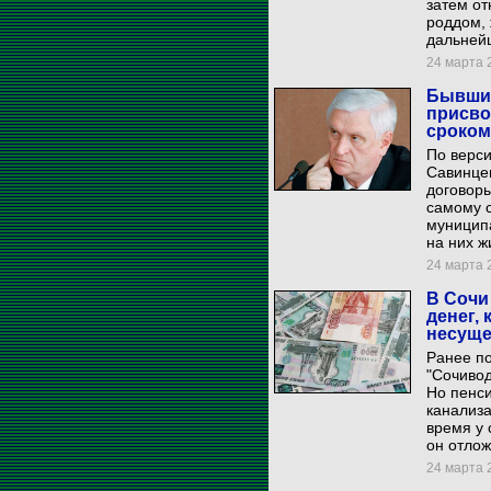
затем от
роддом, 
дальней
24 марта 2
Бывший
присво
сроком
По верси
Савинцев
договоры
самому с
муниципа
на них 
24 марта 2
В Сочи
денег, 
несуще
Ранее по
"Сочивод
Но пенси
канализа
время у 
он отлож
24 марта 2