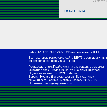
24 марта 2
на день назад
//
СУББОТА, 8 АВГУСТА 2026 Г.
Последняя новость 09:00
Все текстовые материалы сайта NEWSru.com доступны 
International
, если не указано иное.
Рекламодателям:
Прайс-лист на размещение рекламы
Обратная связь:
Редакция сайта
/
Рекламный отдел
Подписка на новости:
RSS
/
Telegram
Версии:
Новая
/
Для смартфонов
/
Без картинок
NEWSru.com – самые быстрые новости
2000-2026
Политика конфиденциальности