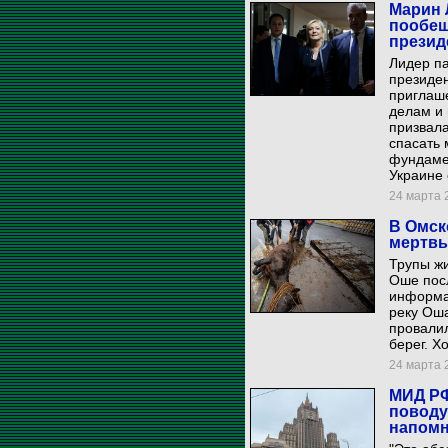
Марин 
пообещ
презид
Лидер па
президе
приглаш
делам и 
призвал
спасать 
фундамен
Украине
24 марта 2
В Омск
мертвы
Трупы ж
Оше посл
информа
реку Оша
провалил
берег. Х
24 марта 2
МИД РФ
поводу
напомн