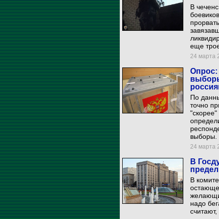
В чеченс
боевиков
прорвать
завязав
ликвиди
еще тро
24 марта 2
Опрос:
выборы
россия
По данны
точно пр
"скорее"
определ
респонде
выборы.
24 марта 2
В Госд
предел
В комите
остающее
желающи
надо бег
считают,