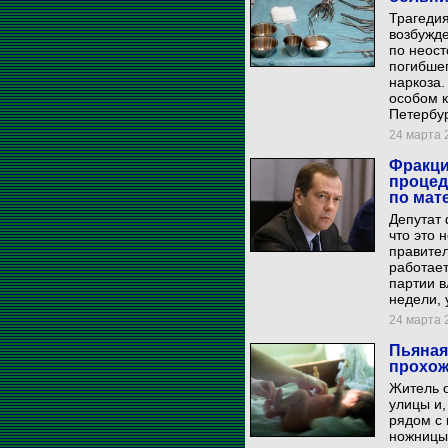
Трагедия
возбужде
по неост
погибшег
наркоза.
особом к
Петербур
24 марта 2
Фракци
процед
по мат
Депутат
что это 
правител
работает
партии в
недели, 
24 марта 2
Пьяная
прохо
Житель о
улицы и,
рядом с 
ножницы,