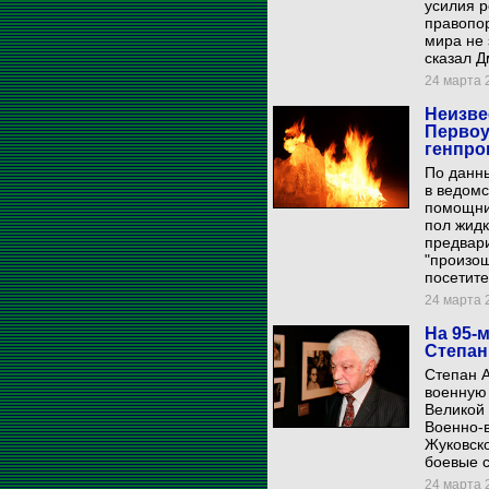
усилия 
правопор
мира не 
сказал Д
24 марта 2
Неизве
Первоу
генпро
По данн
в ведомс
помощник
пол жидк
предвар
"произош
посетите
24 марта 2
На 95-
Степан
Степан 
военную 
Великой 
Военно-
Жуковско
боевые 
24 марта 2