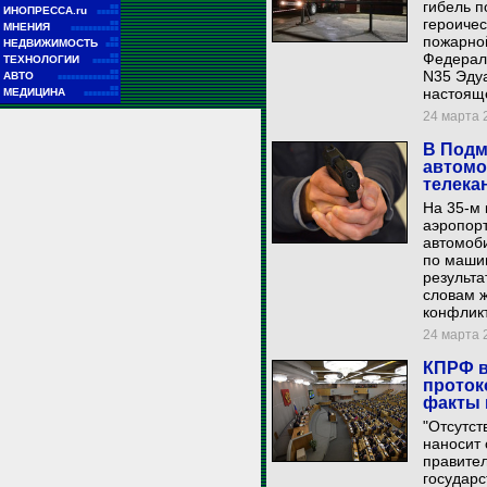
гибель п
■■
ИНОПРЕССА.ru
■■■■■
героичес
■■
МНЕНИЯ
■■■■■■■■■■■
пожарно
■■
НЕДВИЖИМОСТЬ
■■■
Федерал
■■
ТЕХНОЛОГИИ
■■■■■■
■■
N35 Эдуа
АВТО
■■■■■■■■■■■■■■
■■
настоящ
МЕДИЦИНА
■■■■■■■■
24 марта 2
В Подм
автомо
телека
На 35-м 
аэропорт
автомоби
по машин
результа
словам ж
конфликт
24 марта 2
КПРФ в
проток
факты 
"Отсутст
наносит
правител
государс