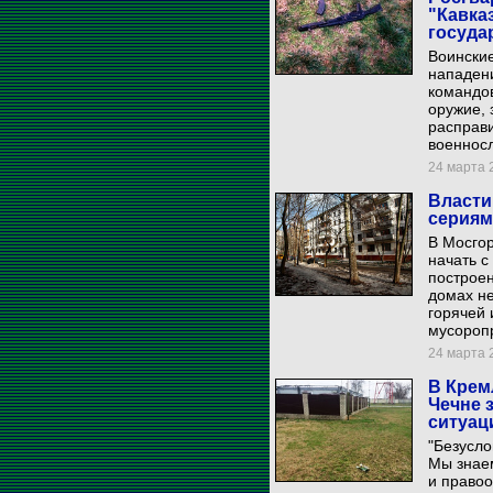
"Кавка
госуда
Воинские
нападени
командов
оружие, 
расправи
военнос
24 марта 2
Власти
сериям
В Мосгор
начать с
построен
домах н
горячей 
мусороп
24 марта 2
В Крем
Чечне 
ситуац
"Безусло
Мы знаем
и правоо