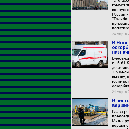
"Это абс
коммент
вооруже
России 
"Талибан
призваны
политико
24 марта 2
В Ново
оскорб
назнач
Виновной
ст. 5.61
достоин
"Сузунск
вызову, 
госпитал
оскорбля
24 марта 2
В чест
вершин
Глава р
председ
Миллеру
вершине 