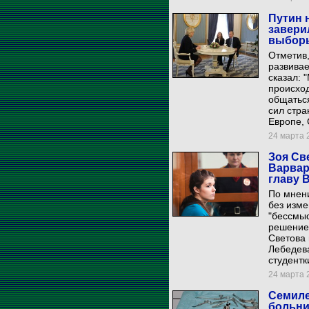
Путин 
завери
выбор
Отметив,
развива
сказал: 
происход
общаться
сил стра
Европе,
24 марта 2
Зоя Св
Варвар
главу 
По мнени
без изм
"бессмыс
решение 
Светова 
Лебедев
студентк
24 марта 2
Семиле
больни