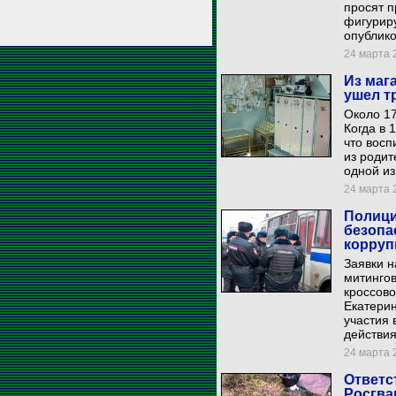
просят п
фигуриру
опублико
24 марта 2
Из маг
ушел т
Около 17
Когда в 
что восп
из родит
одной из
24 марта 2
Полици
безопа
корруп
Заявки н
митинго
кроссово
Екатерин
участия 
действия
24 марта 2
Ответс
Росгва