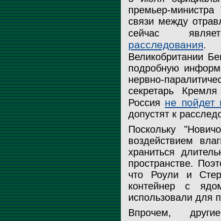
премьер-министра 
связи между отрав
сейчас явл
расследования
. 
Великобритании Б
подробную информ
нервно-паралитиче
секретарь Кремля
не пойдет 
Россия
допустят к расслед
Поскольку "Нович
воздействием влаг
храниться длитель
пространстве. Поэ
что Роули и Стер
контейнер с ядо
использовали для 
Впрочем, други