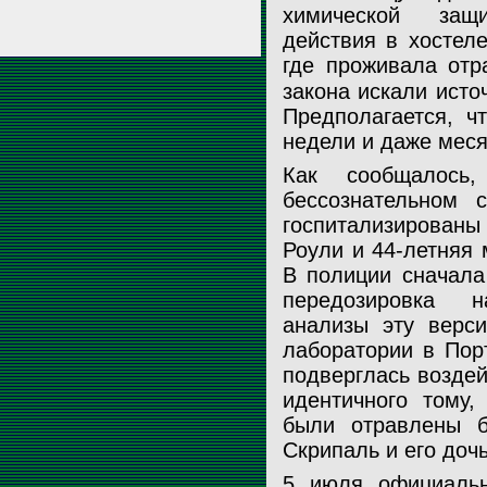
химической защ
действия в хостел
где проживала отр
закона искали исто
Предполагается, ч
недели и даже мес
Как сообщалос
бессознательном 
госпитализированы 
Роули и 44-летняя 
В полиции сначала
передозировка н
анализы эту верс
лаборатории в Пор
подверглась воздей
идентичного тому
были отравлены 
Скрипаль и его доч
5 июля официальн