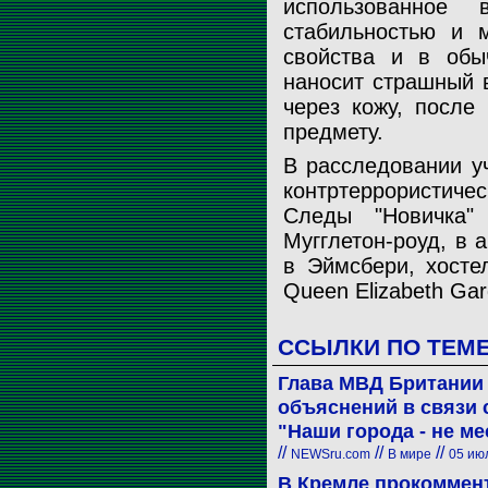
использованное 
стабильностью и 
свойства и в обы
наносит страшный в
через кожу, после
предмету.
В расследовании у
контртеррористиче
Следы "Новичка"
Мугглетон-роуд, в 
в Эймсбери, хосте
Queen Elizabeth Gar
ССЫЛКИ ПО ТЕМ
Глава МВД Британии 
объяснений в связи 
"Наши города - не м
//
//
//
NEWSru.com
В мире
05 июл
В Кремле прокоммен