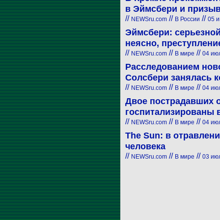
в Эймсбери и призы
//
//
//
NEWSru.com
В России
05 и
Эймсбери: серьезной
неясно, преступлени
//
//
//
NEWSru.com
В мире
04 июл
Расследованием ново
Солсбери занялась 
//
//
//
NEWSru.com
В мире
04 июл
Двое пострадавших о
госпитализированы 
//
//
//
NEWSru.com
В мире
04 июл
The Sun: в отравлен
человека
//
//
//
NEWSru.com
В мире
03 июл