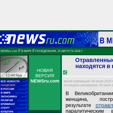
В М
//
//
NEWSru.com
В МИРЕ
ПОНЕДЕЛЬНИК, 10 АВГУСТА 2026 Г.
Отравленные
находятся в
НОВАЯ
12:44
Msk
ВЕРСИЯ
NEWSru.com
■■
время публикации: 06 июля 2018 г.
ВСЕ НОВОСТИ
■■■■■
■■
последнее обновление: 06 июля 20
ПАНДЕМИЯ
■■■■■
■■
В РОССИИ
■■■■■■■■■
В Великобритани
■■
В МИРЕ
■■■■■■■■■■■■
■■
ЭКОНОМИКА
■■■■■■
женщина, пост
■■
РЕЛИГИЯ
■■■■■■■■■■
■■
отрав
результате
КРИМИНАЛ
■■■■■■■■
■■
СПОРТ
■■■■■■■■■■■■
паралитическим 
■■
КУЛЬТУРА
■■■■■■■■■■