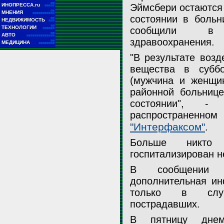
■■
ИНОПРЕССА.ru
Эймсбери остаются
■■■■■
■■
МНЕНИЯ
■■■■■■■■■■■
состоянии в больн
■■
НЕДВИЖИМОСТЬ
■■■
■■
ТЕХНОЛОГИИ
сообщили в 
■■■■■■
■■
АВТО
■■■■■■■■■■■■■■
здравоохранения.
■■
МЕДИЦИНА
■■■■■■■■
"В результате возд
30 июня в Эймсбери в бессознательном состоянии были обнаруж
вещества в субб
два человека - 45-летний Чарли Роули и 44-летняя мать троих де
(мужчина и женщин
районной больнице
That's Salisbury / YouTube
состоянии", -
распространенном
"Интерфаксом"
.
Больше никто 
госпитализирован н
В сообщении у
дополнительная ин
только в случ
пострадавших.
В пятницу днем