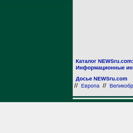
Каталог NEWSru.com
Информационные ин
Досье NEWSru.com
//
//
Европа
Великобр