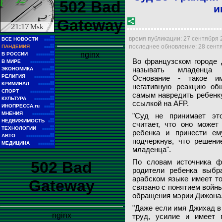
502 Bad
и
Gateway
21:17
Msk
■■
время публикации: 27 сентября 20
ВСЕ НОВОСТИ
■■■■■
■■
последнее обновление: 28 сентяб
ПАНДЕМИЯ
■■■■■
■■
nginx
В РОССИИ
■■■■■■■■■
Во французском городе 
■■
В МИРЕ
■■■■■■■■■■■■
Суд во Франции суд запретил называть младенца именем Джихад
■■
называть младенца
ЭКОНОМИКА
■■■■■■
■■
РЕЛИГИЯ
Основание - такое и
■■■■■■■■■■
MOSSOT / Wikipedia
■■
КРИМИНАЛ
■■■■■■■■
негативную реакцию об
■■
СПОРТ
■■■■■■■■■■■■
самым навредить ребенк
■■
КУЛЬТУРА
■■■■■■■■■■
ссылкой на AFP.
■■
ИНОПРЕССА.ru
■■■■■
■■
МНЕНИЯ
"Суд не принимает эт
■■■■■■■■■■■
■■
НЕДВИЖИМОСТЬ
■■■
считает, что оно може
■■
ТЕХНОЛОГИИ
■■■■■■
ребенка и принести ем
■■
АВТО
■■■■■■■■■■■■■■
подчеркнув, что решени
■■
МЕДИЦИНА
■■■■■■■■
младенца".
По словам источника фр
502 Bad
родители ребенка выбр
арабском языке имеет то
Gateway
связано с понятием войны
обращения мэрии Дижона
"Даже если имя Джихад в
nginx
труд, усилие и имеет 