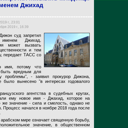
менем Джихад
19 г., 23:01
ря 2019 г., 16:39
Дижон суд запретил
 именем Джихад.
мя может вызвать
щественности и тем
у, передает ТАСС со
о имя, потому что
т быть вредным для
у проблемы", - заявил прокурор Дижона,
е было вынесено "в интересах годовалого
анцузского агентства в судебных кругах,
али ему новое имя - Джахид, которое на
 же значение - сила и смелость, однако не
. Процесс начался в ноябре 2018 года после
.
 арабском мире означает священную борьбу,
положительное значение, в общественном