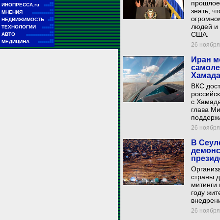
прошлое
■■
ИНОПРЕССА.ru
■■■■■
знать, ч
■■
МНЕНИЯ
■■■■■■■■■■■
огромном
■■
НЕДВИЖИМОСТЬ
■■■
людей и 
■■
ТЕХНОЛОГИИ
■■■■■■
■■
США.
АВТО
■■■■■■■■■■■■■■
■■
МЕДИЦИНА
■■■■■■■■
26 ноября 
Иран м
самоле
Хамад
ВКС дост
российс
с Хамада
глава М
поддержа
26 ноября 
В Сеул
демонс
презид
Организ
страны д
митинги 
году жит
внедрен
26 ноября 