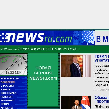
В М
//
//
NEWSru.com
В МИРЕ
ВОСКРЕСЕНЬЕ, 9 АВГУСТА 2026 Г.
Трамп 
угнета
К реакц
НОВАЯ
повышенн
13:33
Msk
ВЕРСИЯ
кубински
своей из
NEWSru.com
■■
ВСЕ НОВОСТИ
■■■■■
вспять п
■■
ПАНДЕМИЯ
■■■■■
Барака 
■■
В РОССИИ
■■■■■■■■■
■■
В МИРЕ
26 ноября 
■■■■■■■■■■■■
■■
ЭКОНОМИКА
■■■■■■
■■
РЕЛИГИЯ
Обама 
■■■■■■■■■■
■■
КРИМИНАЛ
"протя
■■■■■■■■
■■
СПОРТ
■■■■■■■■■■■■
"В ближ
■■
КУЛЬТУРА
■■■■■■■■■■