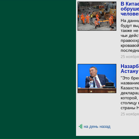
В Кита
обруше
челове
На данны
будут вы
также не
чьи дейс
правоохр
кровавой
последни
25 ноября 
Назарб
Астану
"Это бре
название
Казахста
декларац
которой,
столицу 
страны 
25 ноября 
на день назад