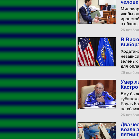
челове
Миллиар
якобы он
иранской
в обход 
26 ноября 
В Виск
выбора
Ходатайс
независи
зеленых
для опла
26 ноября 
Умер л
Кастро
Ему было
кубинско
Рауль Ка
на сбли
26 ноября 
Два че
возле 
пятниц