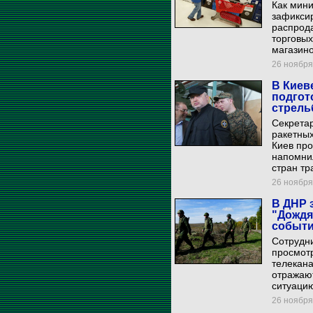
Как мин
зафикси
распрода
торговых
магазино
26 ноября 
В Киев
подгот
стрель
Секретар
ракетных
Киев про
напомни
стран тр
26 ноября 
В ДНР 
"Дождя
событ
Сотрудн
просмот
телекана
отражаю
ситуацию
26 ноября 