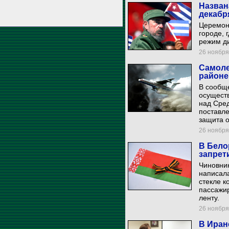
Назван
декабр
Церемони
городе, 
режим ди
26 ноября 
Самоле
районе
В сообщ
осущест
над Сре
поставле
защита о
26 ноября 
В Бело
запрет
Чиновник
написала
стекле к
пассажи
ленту.
26 ноября 
В Иран