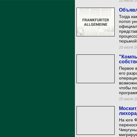
20 июля 20
Объявл
Тогда ка
потоп ун
официаль
предста
процессо
тюрьмой
20 июля 20
"Компь
собств
Первое в
его разр
операцио
возможн
чтобы п
програм
20 июля 20
Москит
лихора
На юге Ф
перенося
Чикугунь
мигрируе