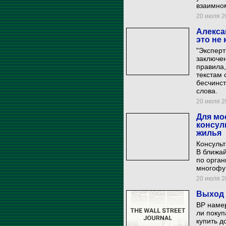
взаимном
20 июля 20
Алекса
это не
"Эксперт
заключен
правила,
текстам 
бесчинст
слова.
20 июля 20
Для мо
консул
жилья
Консуль
В ближа
по орган
многофу
20 июля 20
Выход 
BP намер
ли покуп
купить д