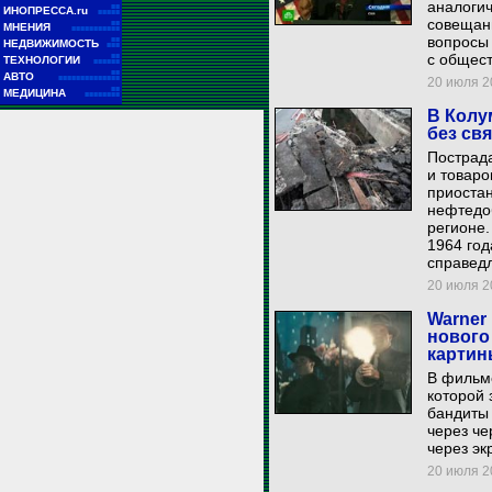
аналоги
■■
ИНОПРЕССА.ru
■■■■■
совещан
■■
МНЕНИЯ
■■■■■■■■■■■
вопросы 
■■
НЕДВИЖИМОСТЬ
■■■
с общест
■■
ТЕХНОЛОГИИ
■■■■■■
■■
АВТО
■■■■■■■■■■■■■■
20 июля 20
■■
МЕДИЦИНА
■■■■■■■■
В Колу
без св
Пострад
и товаро
приоста
нефтедо
регионе.
1964 год
справедл
20 июля 20
Warner
нового
картин
В фильме
которой 
бандиты 
через че
через эк
20 июля 20