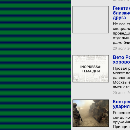
Генети
близки
друга
Не все с
специали
проведш
отдельны
даже бл
20 июля 20
Вето Р
хорово
Провал р
может по
давления
Москвы 
вмешател
20 июля 20
Конгре
ударил
Решение
сенат, н
оружейни
Принцип