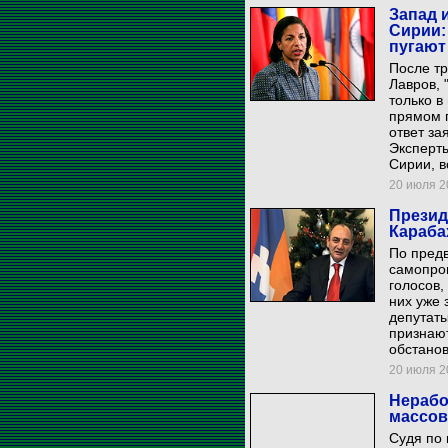
Запад 
Сирии:
пугают
После тр
Лавров, 
только в
прямом 
ответ за
Эксперт
Сирии, в
20 июля 20
Презид
Караба
По пред
самопро
голосов,
них уже 
депутаты
признаю
обстанов
20 июля 20
Нерабо
массов
Судя по 