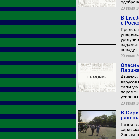
одобрен
20 июля 20
В Live
с Роск
Предста
утвержда
урегулир
ведомств
поводу п
20 июля 20
Опасны
Париж
Азиатски
вирусов 
сильную 
перемеща
усилены 
20 июля 20
В Сири
ранены
Пятой вы
сирийск
Хишам Ба