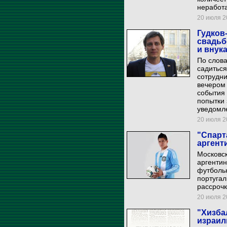
неработ
20 июля 20
Гудков
свадьб
и внук
По слова
садиться
сотрудни
вечером 
события 
попытки 
уведомл
20 июля 20
"Спарт
аргент
Московск
аргентин
футболь
португал
рассрочк
20 июля 20
"Хизба
израил