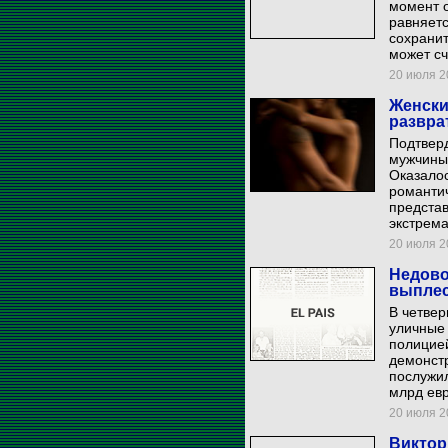
момент 
равняет
сохранит
может с
20 июля 20
Женски
развра
Подтверд
мужчины
Оказало
романтич
представ
экстрем
20 июля 20
Недово
выплес
В четвер
уличные 
полицие
демонст
послужил
млрд евр
20 июля 20
Виктор