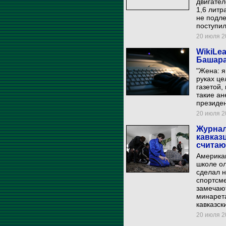
двигател
1,6 литр
не подл
поступи
20 июля 20
WikiLe
Башара
"Жена: я
руках це
газетой,
такие ан
президе
20 июля 20
Журнал
кавказ
считаю
Америка
школе о
сделал 
спортсме
замечают
минарета
кавказск
20 июля 20