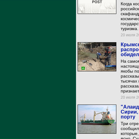
Когда ко
российс
скафандр
космичес
государс
туризма.
20 июля 20
Крымск
распро
обидел
На самом
настоящи
якобы п
рассказы
тысячах 
рассказа
признает
20 июля 20
"Алаид
Сирии,
порту
Три отр
сообщил 
которые,
ясно. Су