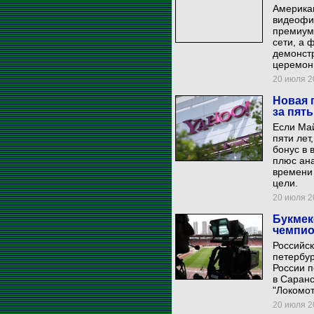
Американ
видеофи
премиум
сети, а 
демонстр
церемон
20 июля 20
Новая 
за пят
Если Май
пяти лет
бонус в 
плюс ана
времени
цели.
20 июля 20
Букмек
чемпио
Российс
петербур
России п
в Саранс
"Локомот
20 июля 20