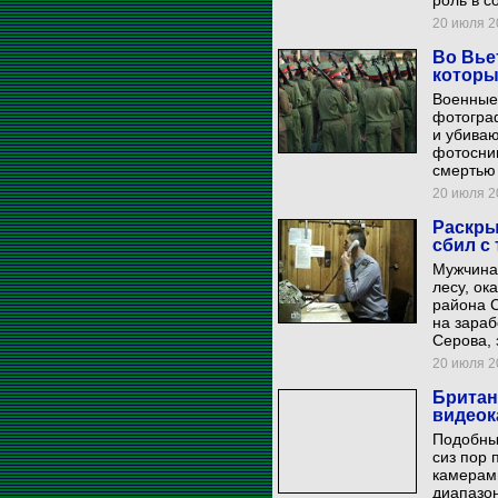
роль в с
20 июля 20
Во Вье
которы
Военные
фотограф
и убиваю
фотосни
смертью 
20 июля 20
Раскры
сбил с
Мужчина,
лесу, ок
района С
на зараб
Серова, 
20 июля 20
Британ
видео
Подобны
сиз пор
камерами
диапазон