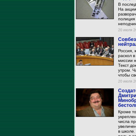
В послед
На акции
разворач
полиция 
неподчи
20 июля 20
Совбез
нейтра
Россия, 
раскол в
миссии 
Текст до
утром. Ч
чтобы св
20 июля 20
Создат
Дмитри
Минобр
бестол
Кроме то
укрепле
числа пр
увеличен
в школе.