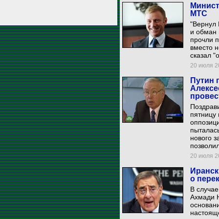
Минист
МТС
"Вернул 
и обман 
прочли п
вместо н
сказал "
20 июля 20
Путин 
Алексее
провес
Поздрави
пятницу 
оппозиц
пыталась
нового з
позволил
20 июля 20
Иранск
о пере
В случа
Ахмади 
основани
настоящ