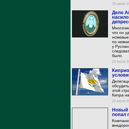
20 июля 20
Дело А
насило
депрес
Многочи
что он у
ножевые 
по невни
у Руслан
следоват
было.
20 июля 20
Киприо
услови
Делегаци
обсудить
этой стр
Кипра на
20 июля 20
Новый 
попал 
Компания
внедорож