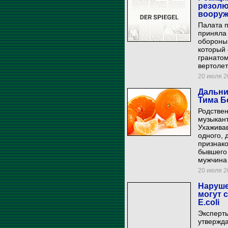
резолю
вооруж
Палата 
приняла
обороны 
который 
гранатом
вертолет
20 июля 20
Дальни
Тима Б
Родстве
музыкант
Ухаживав
одного, 
признако
бывшего 
мужчина
20 июля 20
Наруше
могут 
E.coli
Эксперты
утвержда