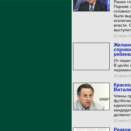
Ранее гл
Париже з
готовнос
были выр
исключил
власти. 
выступил
20 июля 20
Желани
спрово
ребенк
От перег
В целях
перемены
20 июля 20
Красно
Витали
Члены п
футбола
единогл
кандидат
должност
20 июля 20
Реакци