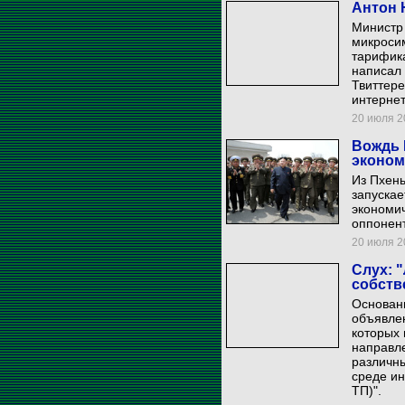
Антон 
Министр 
микроси
тарифика
написал 
Твиттере
интернет
20 июля 20
Вождь 
эконом
Из Пхен
запускае
экономи
оппонент
20 июля 20
Слух: 
собств
Основан
объявлен
которых 
направл
различны
среде и
ТП)".