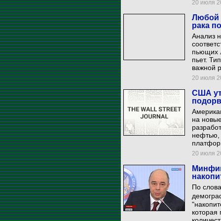
20 июля 20
Любой 
рака п
Анализ н
соответс
пьющих 
пьет. Ти
важной р
20 июля 20
США ут
подорв
Америка
на новые
разрабо
нефтью, 
платформ
20 июля 20
Минфин
накопи
По слов
демограф
"накопит
которая 
количес