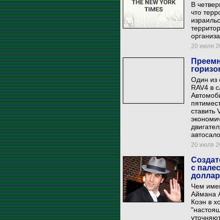
В четвер
что терр
израильс
территор
организ
20 июля 20
Преемн
горизо
Один из 
RAV4 в 
Автомоби
пятимес
ставить 
экономи
двигате
автосало
20 июля 20
Создат
с пале
долла
Чем имен
Аймана 
Коэн в х
"настоящ
уточняют