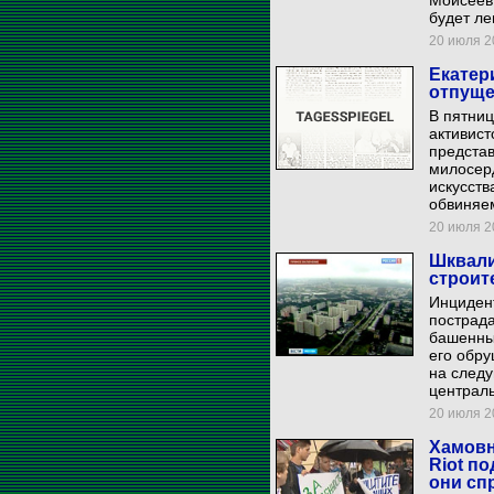
Моисеев.
будет ле
20 июля 20
Екатер
отпуще
В пятниц
активист
представ
милосер
искусств
обвиняе
20 июля 20
Шквали
строит
Инциден
пострада
башенный
его обру
на след
централь
20 июля 20
Хамовн
Riot по
они сп