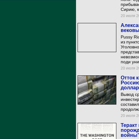
прибывае
Сирию, к
20 июля 20
Алекса
вековы
Pussy Ri
из пункт
Уголовно
представ
невозмож
поди уни
20 июля 20
Отток 
Россию
долла
Вывод с
инвестир
составил
продолжа
20 июля 20
Теракт
порожд
войны