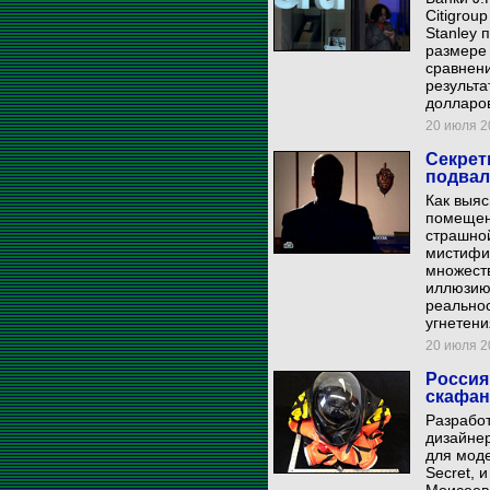
Citigrou
Stanley 
размере 
сравнен
результа
долларо
20 июля 20
Секрет
подвал
Как выяс
помещен
страшной
мистифи
множеств
иллюзию 
реальнос
угнетени
20 июля 20
Россия
скафан
Разрабо
дизайнер
для моде
Secret, 