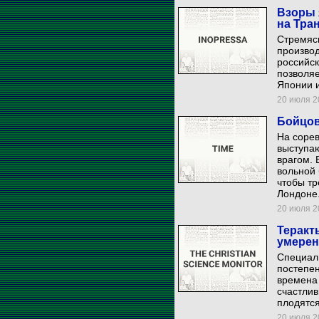
Взоры 
на Тра
Стремясь
производ
российск
позволяе
Японии и
20 июля 20
Бойцов
На сорев
выступаю
врагом.
вольной 
чтобы т
Лондоне
20 июля 20
Теракт
умерен
Специали
постепен
времена 
счастлив
плодятся
20 июля 20