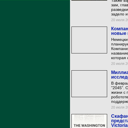
Также вз
зам, гла
разведки
задело и
20 июля 20
Компан
новые 
Немецки
планируе
Компания
название
которая 
20 июля 20
Миллиа
исслед
В феврал
"2045". 
жизни с 
робототе
поддерж
20 июля 20
Скафан
предст
Victori