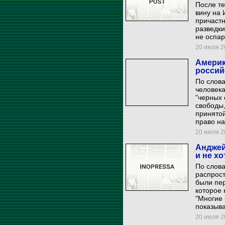
После те
вину на 
причастн
разведки
не оспар
20 июля 20
Америк
россий
По слов
человека
"черных 
свободы,
принято
право на
20 июля 20
Анджей
и не х
По слова
распрост
были пе
которое 
"Многие 
показыва
20 июля 20