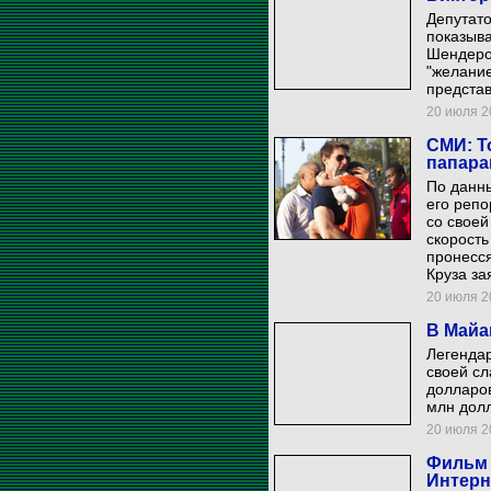
Депутат
показыва
Шендеров
"желание
представ
20 июля 20
СМИ: Т
папара
По данн
его репо
со свое
скорость
пронесся
Круза за
20 июля 20
В Майа
Легендар
своей сл
долларов
млн дол
20 июля 20
Фильм 
Интерн