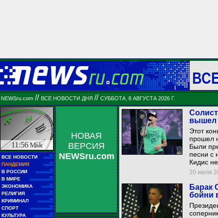
ВС
//
//
NEWSru.com
ВСЕ НОВОСТИ ДНЯ
СУББОТА, 8 АВГУСТА 2026 Г.
Солист 
вышел 
Этот кон
НОВАЯ
прошел н
11:56
Msk
ВЕРСИЯ
Были пре
песни с 
NEWSru.com
■■
ВСЕ НОВОСТИ
■■■■■
Кидис н
■■
ПАНДЕМИЯ
■■■■■
■■
В РОССИИ
20 июля 20
■■■■■■■■■
■■
В МИРЕ
■■■■■■■■■■■■
■■
Барак 
ЭКОНОМИКА
■■■■■■
■■
РЕЛИГИЯ
бойни 
■■■■■■■■■■
■■
КРИМИНАЛ
■■■■■■■■
Президен
■■
СПОРТ
■■■■■■■■■■■■
соперни
■■
КУЛЬТУРА
■■■■■■■■■■