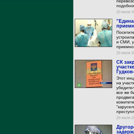
перевозо
подобно
20 июля 20
"Едина
приемн
Посетит
устроила
и СМИ, у
приемной
20 июля 20
СК зак
участк
Гудков
Этот инц
на участ
убедител
все же б
продвига
комитете
"карусел
преступ
20 июля 20
Другор
задерж