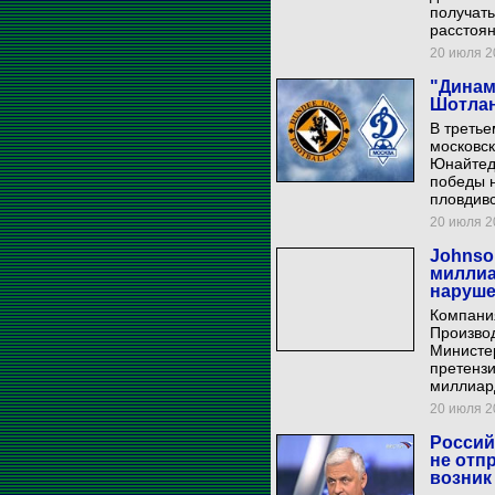
получат
расстоян
20 июля 20
"Динам
Шотла
В треть
московск
Юнайтед"
победы н
пловдивс
20 июля 20
Johnso
миллиа
наруш
Компани
Производ
Министе
претензи
миллиар
20 июля 20
Россий
не отп
возник