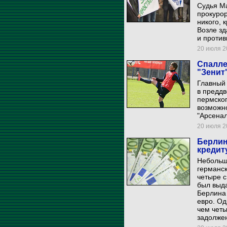
Судья М
прокурор
никого, 
Возле зд
и против
20 июля 20
Спалле
"Зенит
Главный 
в преддв
пермског
возможн
"Арсена
20 июля 20
Берлин
кредит
Небольш
германск
четыре с
был выда
Берлина 
евро. Од
чем четы
задолжен