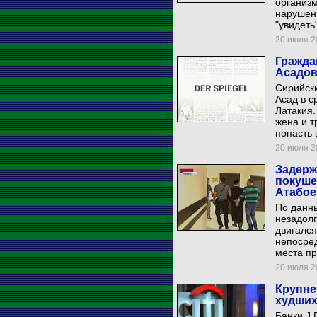
организм
нарушени
"увидеть
20 июля 20
Гражда
Асадо
Сирийск
Асад в с
Латакия.
жена и т
попасть 
20 июля 20
Задерж
покуше
Атабое
По данны
незадол
двигался
непосред
места пр
20 июля 20
Крупне
худших
Банки J.